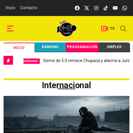
Inicio
Contacto
TV
RANKING
PROGRAMACIÓN
EMPLEO
INICIO
Sismo de 5.0 remece Chupaca y alarma a Junín
Hos
ndencias
Local
Internacional