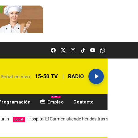
|
15-50 TV
RADIO
Señal en vivo:
NUEVO
Programación
Empleo
Contacto
ospital El Carmen atiende heridos tras sismo en Junín
Sismo d
Local