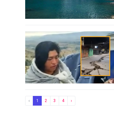
‹
1
2
3
4
›