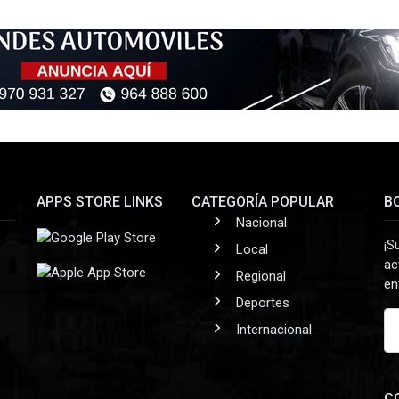
APPS STORE LINKS
CATEGORÍA POPULAR
B
Nacional
¡S
Local
ac
Regional
en
Deportes
Internacional
C