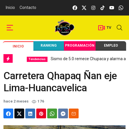
Inicio
Contacto
TV
RANKING
PROGRAMACIÓN
EMPLEO
INICIO
Sismo de 5.0 remece Chupaca y alarma a Junín
Tendencias
Carretera Qhapaq Ñan eje
Lima-Huancavelica
hace 2 meses
176