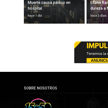
 plan
Muerte causa pánico en
Eliane Ka
óptica
hospital
dureza a
hace 1 día
hace 3 días
SOBRE NOSOTROS