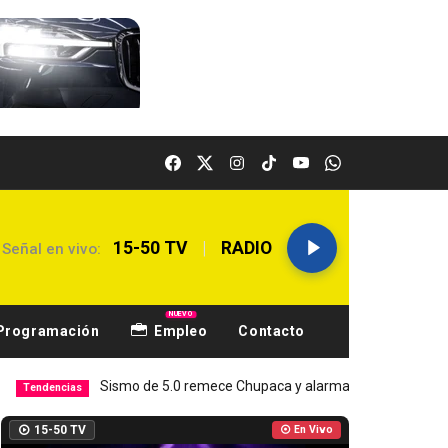
|
15-50 TV
RADIO
Señal en vivo:
NUEVO
Programación
Empleo
Contacto
Sismo de 5.0 remece Chupaca y alarma a Junín
Hospital El 
Local
15-50 TV
En Vivo