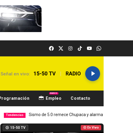
|
15-50 TV
RADIO
Señal en vivo:
NUEVO
Programación
Empleo
Contacto
Sismo de 5.0 remece Chupaca y alarma a Junín
Hospital El
Local
15-50 TV
En Vivo