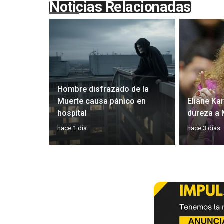
Noticias Relacionadas
Hombre disfrazado de la
 plan
Muerte causa pánico en
Eliane Ka
óptica
hospital
dureza a
hace 1 día
hace 3 días