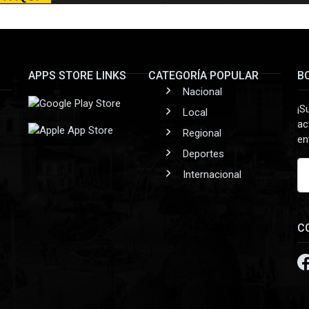
APPS STORE LINKS
CATEGORÍA POPULAR
B
Nacional
¡S
Local
ac
Regional
en
Deportes
Internacional
C