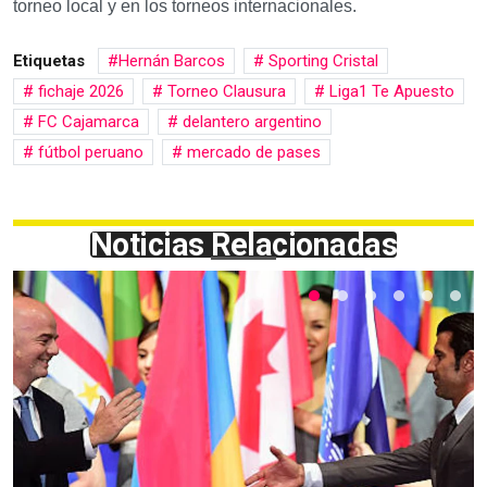
torneo local y en los torneos internacionales.
Etiquetas
Hernán Barcos
Sporting Cristal
fichaje 2026
Torneo Clausura
Liga1 Te Apuesto
FC Cajamarca
delantero argentino
fútbol peruano
mercado de pases
Noticias Relacionadas