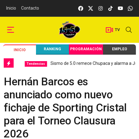
Inicio
Contacto
TV
RANKING
PROGRAMACIÓN
EMPLEO
INICIO
Sismo de 5.0 remece Chupaca y alarma a Junín
Tendencias
Lo
Hernán Barcos es
anunciado como nuevo
fichaje de Sporting Cristal
para el Torneo Clausura
2026