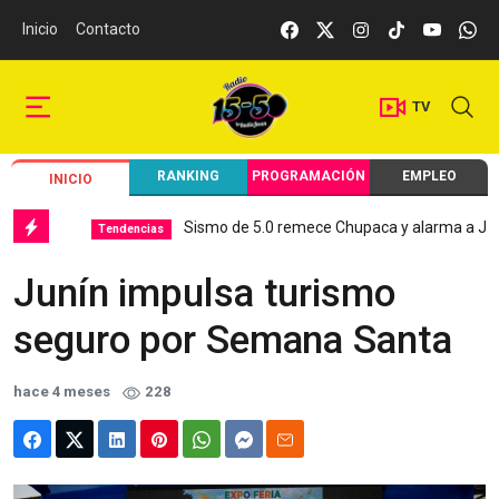
Inicio
Contacto
TV
RANKING
PROGRAMACIÓN
EMPLEO
INICIO
Sismo de 5.0 remece Chupaca y alarma a Junín
Tendencias
L
Junín impulsa turismo
seguro por Semana Santa
hace 4 meses
228