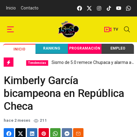
Inicio
Contacto
TV
RANKING
PROGRAMACIÓN
EMPLEO
INICIO
Sismo de 5.0 remece Chupaca y alarma a Junín
Tendencias
Kimberly García
bicampeona en República
Checa
hace 2 meses
211