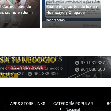
El Carmen atiende
Sismo deja cortes de luz en
ras sismo en Junín
Huancayo y Chupaca
s
hace 9 horas
APPS STORE LINKS
CATEGORÍA POPULAR
B
Nacional