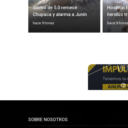
agedia y
Sismo de 5.0 remece
Hospital 
 El Carmen
Chupaca y alarma a Junín
heridos t
hace 9 horas
hace 9 hora
SOBRE NOSOTROS