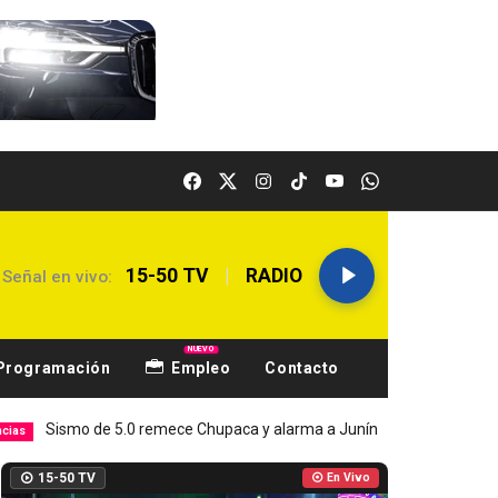
|
15-50 TV
RADIO
Señal en vivo:
NUEVO
Programación
Empleo
Contacto
 de 5.0 remece Chupaca y alarma a Junín
Hospital El Carmen 
Local
15-50 TV
En Vivo