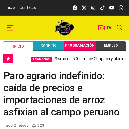
Inicio
Contacto
TV
RANKING
PROGRAMACIÓN
EMPLEO
INICIO
Sismo de 5.0 remece Chupaca y alarma a Juní
Tendencias
Paro agrario indefinido:
caída de precios e
importaciones de arroz
asfixian al campo peruano
hace 2 meses
228