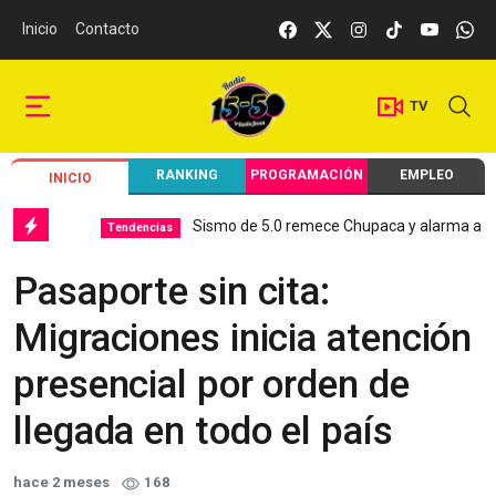
Inicio
Contacto
TV
RANKING
PROGRAMACIÓN
EMPLEO
INICIO
Sismo de 5.0 remece Chupaca y alarma a Junín
Tendencias
Pasaporte sin cita:
Migraciones inicia atención
presencial por orden de
llegada en todo el país
hace 2 meses
168