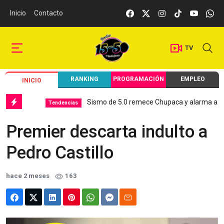
Inicio
Contacto
TV
RANKING
PROGRAMACIÓN
EMPLEO
INICIO
Sismo de 5.0 remece Chupaca y alarma a Junín
Tendencias
Premier descarta indulto a
Pedro Castillo
hace 2 meses
163