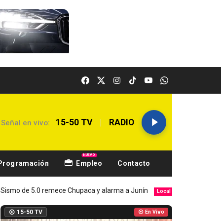
|
15-50 TV
RADIO
Señal en vivo:
NUEVO
Programación
Empleo
Contacto
remece Chupaca y alarma a Junín
Hospital El Carmen atiende 
Local
15-50 TV
En Vivo