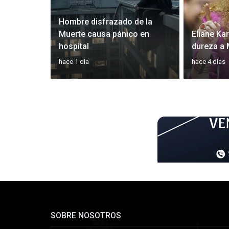
Hombre disfrazado de la
 plan
Muerte causa pánico en
Eliane Ka
óptica
hospital
dureza a
hace 1 día
hace 4 días
SOBRE NOSOTROS