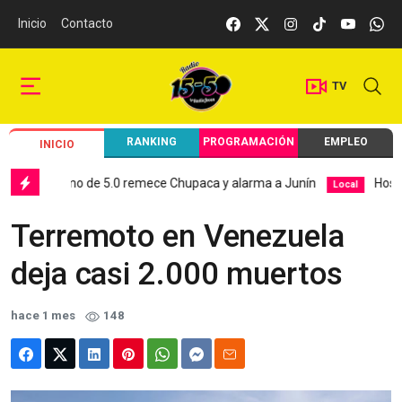
Inicio
Contacto
TV
RANKING
PROGRAMACIÓN
EMPLEO
INICIO
Sismo de 5.0 remece Chupaca y alarma a Junín
Hospital El
Local
Terremoto en Venezuela
deja casi 2.000 muertos
hace 1 mes
148