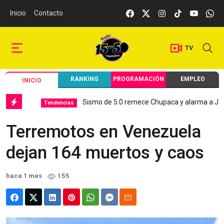
Inicio
Contacto
TV
RANKING
PROGRAMACIÓN
EMPLEO
INICIO
Sismo de 5.0 remece Chupaca y alarma a Junín
Tendencias
L
Terremotos en Venezuela
dejan 164 muertos y caos
hace 1 mes
155