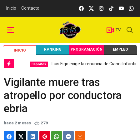
Inicio
Contacto
TV
RANKING
PROGRAMACIÓN
EMPLEO
INICIO
Luis Figo exige la renuncia de Gianni Infantino
Deportes
Te
Vigilante muere tras
atropello por conductora
ebria
hace 2 meses
279