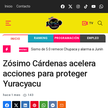
Inicio
Contacto
TV
RANKING
PROGRAMACIÓN
EMPLEO
INICIO
Sismo de 5.0 remece Chupaca y alarma a Junín
Tendencias
Local
Zósimo Cárdenas acelera
acciones para proteger
Yuracyacu
hace 1 mes
143