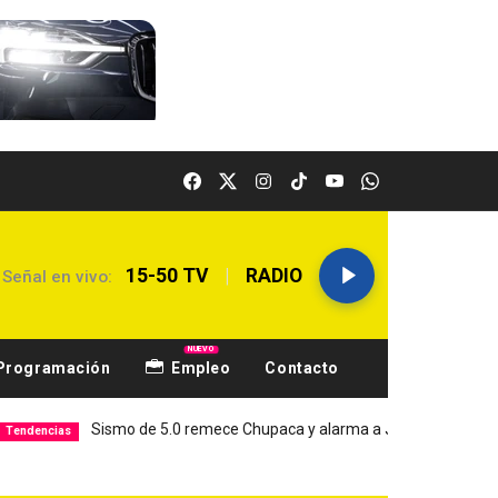
|
15-50 TV
RADIO
Señal en vivo:
NUEVO
Programación
Empleo
Contacto
Sismo de 5.0 remece Chupaca y alarma a Junín
Hospital E
s
Local