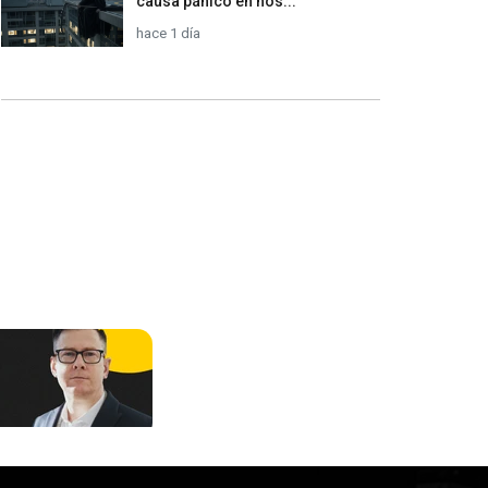
causa pánico en hos...
hace 1 día