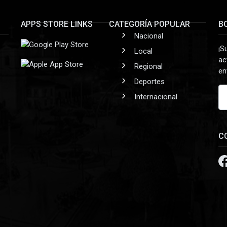
APPS STORE LINKS
CATEGORÍA POPULAR
B
Nacional
¡S
Local
ac
Regional
en
Deportes
Internacional
C