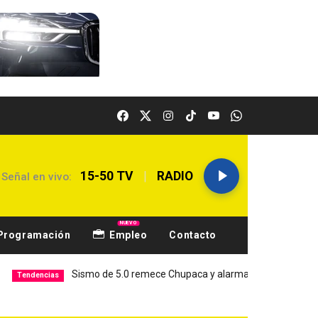
|
15-50 TV
RADIO
Señal en vivo:
NUEVO
Programación
Empleo
Contacto
Sismo de 5.0 remece Chupaca y alarma a Junín
Hospita
cias
Local