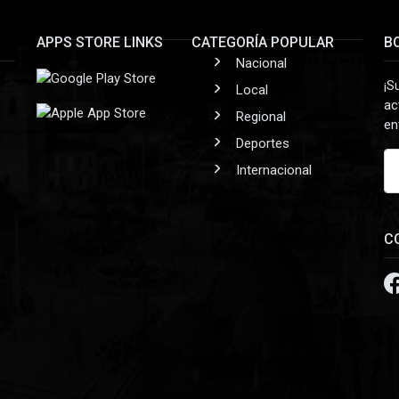
APPS STORE LINKS
CATEGORÍA POPULAR
B
Nacional
¡S
Local
ac
Regional
en
Deportes
Internacional
C