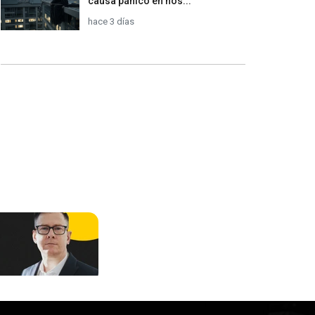
causa pánico en hos...
hace 3 días