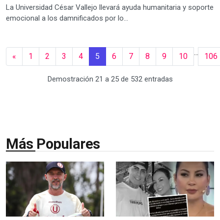
La Universidad César Vallejo llevará ayuda humanitaria y soporte
emocional a los damnificados por lo...
...
«
1
2
3
4
5
6
7
8
9
10
106
Demostración 21 a 25 de 532 entradas
Más Populares