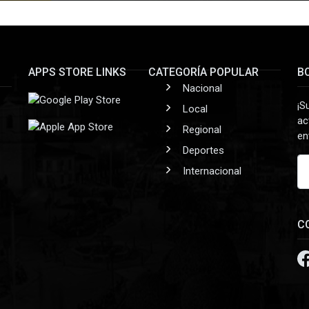
APPS STORE LINKS
CATEGORÍA POPULAR
B
Nacional
¡S
Local
ac
Regional
en
Deportes
Internacional
C