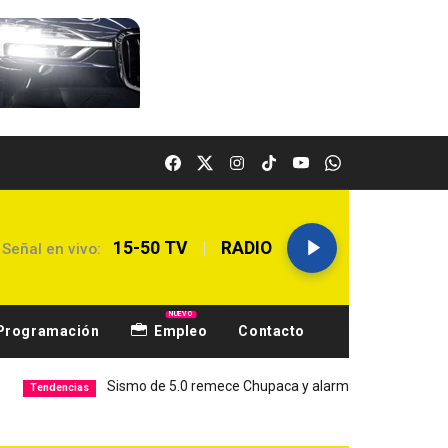
|
15-50 TV
RADIO
Señal en vivo:
NUEVO
Programación
Empleo
Contacto
Sismo de 5.0 remece Chupaca y alarma a Junín
Hospital
ias
Local