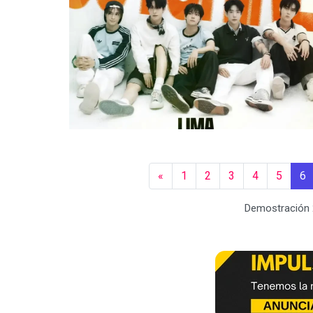
«
1
2
3
4
5
6
Demostración 