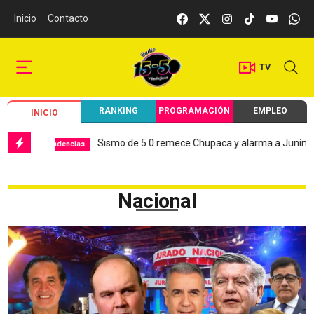
Inicio
Contacto
TV
RANKING
PROGRAMACIÓN
EMPLEO
INICIO
Sismo de 5.0 remece Chupaca y alarma a Junín
Hospi
dencias
Local
Nacional