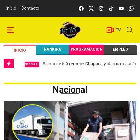
Inicio
Contacto
TV
RANKING
PROGRAMACIÓN
EMPLEO
INICIO
Sismo de 5.0 remece Chupaca y alarma a Junín
Hospit
encias
Local
Nacional