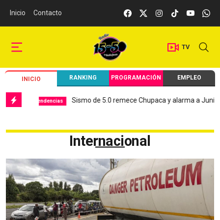
Inicio
Contacto
TV
RANKING
PROGRAMACIÓN
EMPLEO
INICIO
Sismo de 5.0 remece Chupaca y alarma a Junín
Hos
ndencias
Local
Internacional