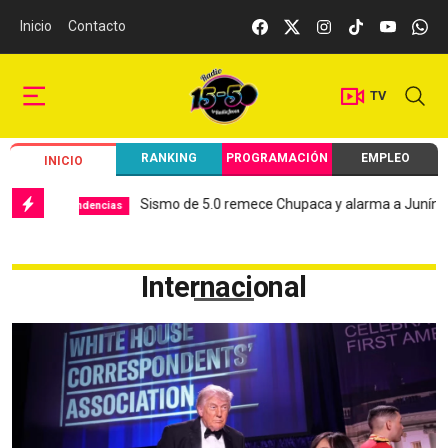
Inicio
Contacto
TV
RANKING
PROGRAMACIÓN
EMPLEO
INICIO
Sismo de 5.0 remece Chupaca y alarma a Junín
Hospi
encias
Local
Internacional